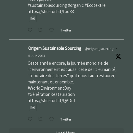
#sustainablesourcing #organic #Ecotextile
https://shorturl.at/fbd88
Twitter
Origem Sustainable Sourcing
@origem_sourcing
·
5 Juin 2024
Cette année encore, la journée mondiale de
l'#environnement est aussi celle de l'#Humanité,
"tributaire des terres" qu'il nous faut restaurer,
maintenant et ensemble.
#WorldEnvironmentDay‌
#GénérationRestauration
https://shorturl.at/QADqf
Twitter