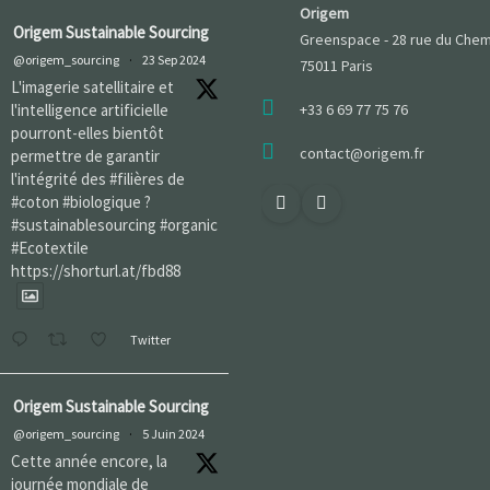
Origem
Origem Sustainable Sourcing
Greenspace - 28 rue du Chem
@origem_sourcing
·
23 Sep 2024
75011 Paris
L'imagerie satellitaire et
l'intelligence artificielle
+33 6 69 77 75 76
pourront-elles bientôt
contact@origem.fr
permettre de garantir
l'intégrité des #filières de
#coton #biologique ?
#sustainablesourcing #organic
#Ecotextile
https://shorturl.at/fbd88
Twitter
Origem Sustainable Sourcing
@origem_sourcing
·
5 Juin 2024
Cette année encore, la
journée mondiale de