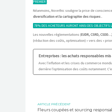
PREMIER
.
Néanmoins, Novethic souligne la prise de conscience
diversification et la cartographie des risques .
78% DES ACHETEURS AURONT AINSI DES OBJECTIFS LI
Les nouvelles réglementations (
EUDR, CSRD, CSDD…
(réduction des coûts, optimisation) » vers des « prio
Entreprises : les achats responsables mis
Avec l’inflation et les crises du commerce mondi
derrière l’optimisation des coûts notamment. C’e
ARTICLE PRÉCÉDENT
Fleurs coupées et sourcing responsa