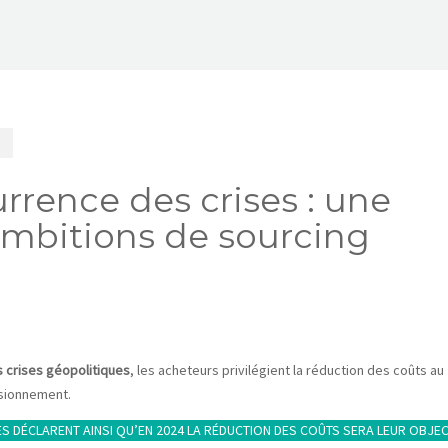
urrence des crises : une
mbitions de sourcing
s crises géopolitiques
, les acheteurs privilégient la réduction des coûts au
isionnement.
S DÉCLARENT AINSI QU’EN 2024 LA RÉDUCTION DES COÛTS SERA LEUR OBJEC