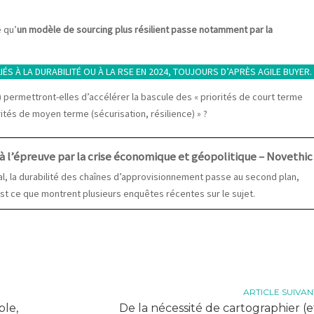
 qu’
un modèle de sourcing plus résilient passe notamment par la
ÉS À LA DURABILITÉ OU À LA RSE EN 2024, TOUJOURS D’APRÈS AGILE BUYER.
) permettront-elles d’accélérer la bascule des « priorités de court terme
rités de moyen terme (sécurisation, résilience) » ?
 à l’épreuve par la crise économique et géopolitique – Novethic
al, la durabilité des chaînes d’approvisionnement passe au second plan,
st ce que montrent plusieurs enquêtes récentes sur le sujet.
ARTICLE SUIVAN
ble,
De la nécessité de cartographier (e