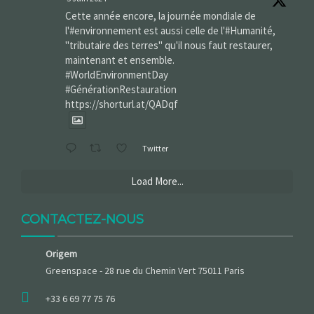
Cette année encore, la journée mondiale de
l'#environnement est aussi celle de l'#Humanité,
"tributaire des terres" qu'il nous faut restaurer,
maintenant et ensemble.
#WorldEnvironmentDay‌
#GénérationRestauration
https://shorturl.at/QADqf
Twitter
Load More...
CONTACTEZ-NOUS
Origem
Greenspace - 28 rue du Chemin Vert 75011 Paris
+33 6 69 77 75 76