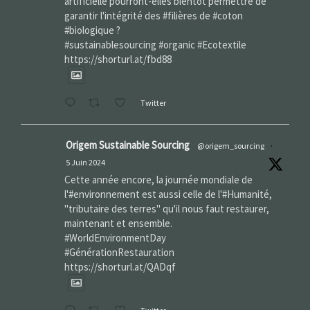
artificielle pourront-elles bientôt permettre de
garantir l'intégrité des #filières de #coton
#biologique ?
#sustainablesourcing #organic #Ecotextile
https://shorturl.at/fbd88
Twitter
Origem Sustainable Sourcing
@origem_sourcing
·
5 Juin 2024
Cette année encore, la journée mondiale de
l'#environnement est aussi celle de l'#Humanité,
"tributaire des terres" qu'il nous faut restaurer,
maintenant et ensemble.
#WorldEnvironmentDay‌
#GénérationRestauration
https://shorturl.at/QADqf