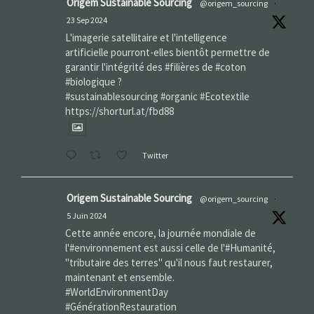
Origem Sustainable Sourcing
@origem_sourcing
·
23 Sep 2024
L'imagerie satellitaire et l'intelligence
artificielle pourront-elles bientôt permettre de
garantir l'intégrité des #filières de #coton
#biologique ?
#sustainablesourcing #organic #Ecotextile
https://shorturl.at/fbd88
Twitter
Origem Sustainable Sourcing
@origem_sourcing
·
5 Juin 2024
Cette année encore, la journée mondiale de
l'#environnement est aussi celle de l'#Humanité,
"tributaire des terres" qu'il nous faut restaurer,
maintenant et ensemble.
#WorldEnvironmentDay‌
#GénérationRestauration