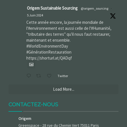
Origem Sustainable Sourcing
@origem_sourcing
·
5 Juin 2024
Cette année encore, la journée mondiale de
l'#environnement est aussi celle de l'#Humanité,
"tributaire des terres" qu'il nous faut restaurer,
maintenant et ensemble.
#WorldEnvironmentDay‌
#GénérationRestauration
https://shorturl.at/QADqf
Twitter
Load More...
CONTACTEZ-NOUS
Origem
Greenspace - 28 rue du Chemin Vert 75011 Paris