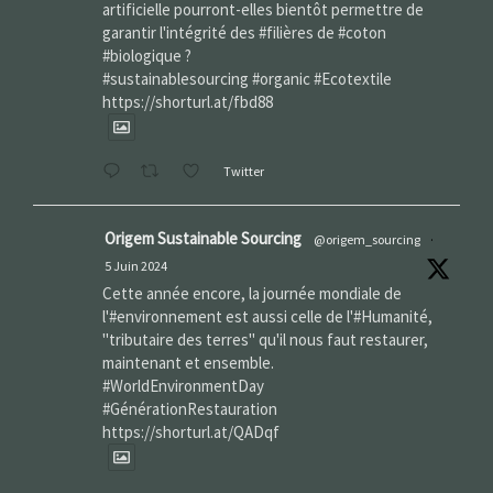
artificielle pourront-elles bientôt permettre de
garantir l'intégrité des #filières de #coton
#biologique ?
#sustainablesourcing #organic #Ecotextile
https://shorturl.at/fbd88
Twitter
Origem Sustainable Sourcing
@origem_sourcing
·
5 Juin 2024
Cette année encore, la journée mondiale de
l'#environnement est aussi celle de l'#Humanité,
"tributaire des terres" qu'il nous faut restaurer,
maintenant et ensemble.
#WorldEnvironmentDay‌
#GénérationRestauration
https://shorturl.at/QADqf