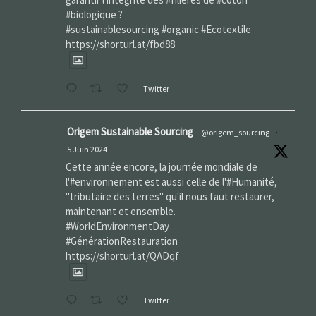
#biologique ?
#sustainablesourcing #organic #Ecotextile
https://shorturl.at/fbd88
Twitter
Origem Sustainable Sourcing
@origem_sourcing
·
5 Juin 2024
Cette année encore, la journée mondiale de
l'#environnement est aussi celle de l'#Humanité,
"tributaire des terres" qu'il nous faut restaurer,
maintenant et ensemble.
#WorldEnvironmentDay‌
#GénérationRestauration
https://shorturl.at/QADqf
Twitter