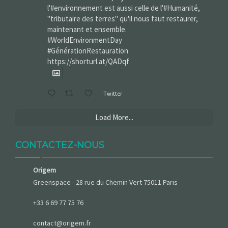
l'#environnement est aussi celle de l'#Humanité,
"tributaire des terres" qu'il nous faut restaurer,
maintenant et ensemble.
#WorldEnvironmentDay‌
#GénérationRestauration
https://shorturl.at/QADqf
Twitter
Load More...
CONTACTEZ-NOUS
Origem
Greenspace - 28 rue du Chemin Vert 75011 Paris
+33 6 69 77 75 76
contact@origem.fr